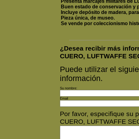
Presenta marcajes militares de Lu
Buen estado de conservación y p
Incluye depósito de madera, para
Pieza única, de museo.
Se vende por coleccionismo histó
¿Desea recibir más inf
CUERO, LUFTWAFFE SE
Puede utilizar el siguie
información.
Su nombre:
Email
Por favor, especifique 
CUERO, LUFTWAFFE SE