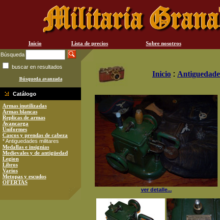
Inicio
Lista de precios
Sobre nosotros
Búsqueda
buscar en resultados
Inicio
:
Antiguedades
Búsqueda avanzada
Catálogo
Armas inutilizadas
Armas blancas
Replicas de armas
Avancarga
Uniformes
Cascos y prendas de cabeza
* Antiguedades militares
Medallas e insignias
Medievales y de antigüedad
Legion
Libros
Varios
Metopas y escudos
OFERTAS
ver detalle...