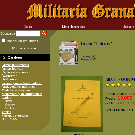
Inicio
Lista de precios
Sobre n
Búsqueda
buscar en resultados
Inicio
:
Libros
:
Búsqueda avanzada
Osprey
(28)
Catálogo
Varios
(40)
Armas inutilizadas
Armas blancas
Replicas de armas
Avancarga
303 LEWIS 
Uniformes
Cascos y prendas de cabeza
Antiguedades militares
Medallas e insignias
Medievales y de antigüedad
Precio anterior:
18.
Legion
15.00€
Precio:
* Libros
Ahorro:
3.00€ (17%
Osprey
Varios
IAN SKERNNERTO
Varios
Metopas y escudos
OFERTAS
más info...