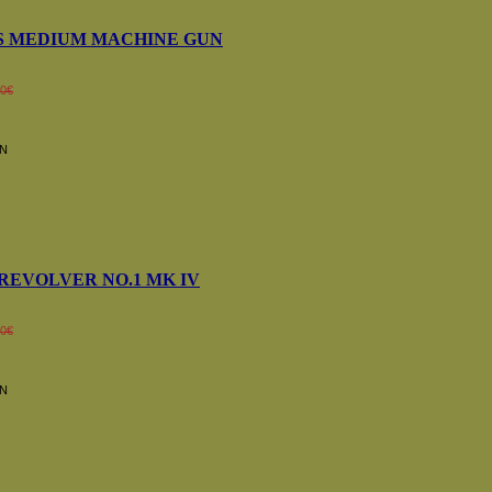
RS MEDIUM MACHINE GUN
00€
)
N
. REVOLVER NO.1 MK IV
00€
)
N