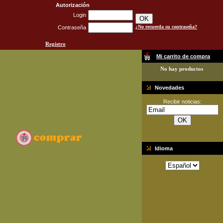
Autorización
Login
¿No recuerda su contraseña?
Contraseña
Registro
Mi carrito de compra
No hay productos
Novedades
Recibir noticias:
Idioma