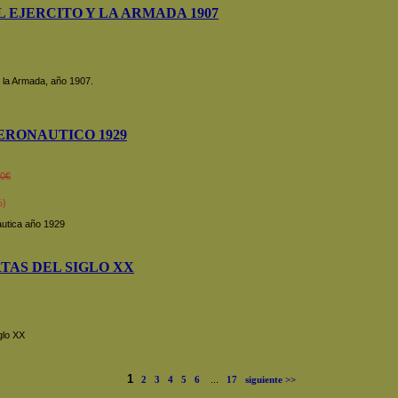
 EJERCITO Y LA ARMADA 1907
y la Armada, año 1907.
ERONAUTICO 1929
00€
%)
autica año 1929
TAS DEL SIGLO XX
glo XX
1
2
3
4
5
6
...
17
siguiente >>