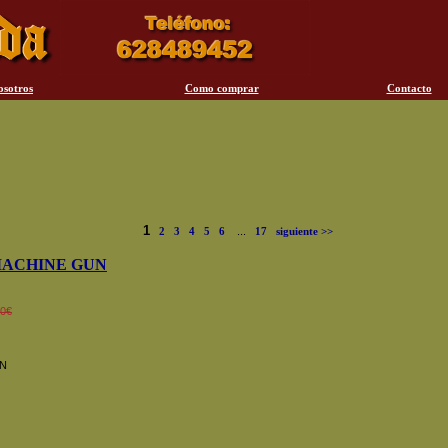
osotros
Como comprar
Contacto
1
2
3
4
5
6
...
17
siguiente >>
MACHINE GUN
00€
)
N