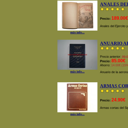
ANALES DEL
189.00€
Precio:
Anales del Ejercito 
más info...
ANUARIO A
Precio anterior:
99.
85.00€
Precio:
Ahorro:
14.00€ (15
más info...
Anuario de la aeron
ARMAS COR
24.90€
Precio:
Armas cortas del Si
más info...