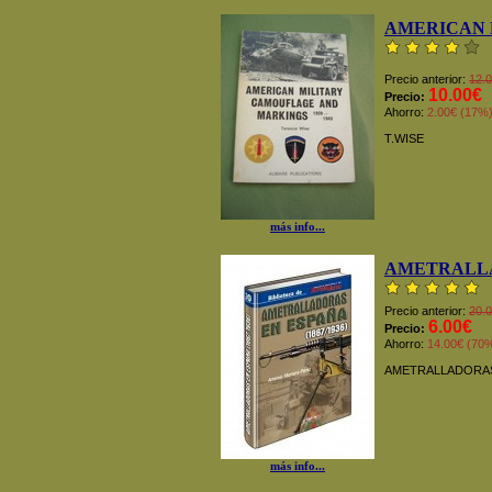
AMERICAN 
Precio anterior:
12.
10.00€
Precio:
Ahorro:
2.00€ (17%
T.WISE
más info...
AMETRALLA
Precio anterior:
20.
6.00€
Precio:
Ahorro:
14.00€ (70
AMETRALLADORAS
más info...