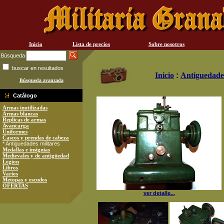
Inicio
Lista de precios
Sobre nosotros
Búsqueda
buscar en resultados
Inicio
:
Antiguedades
Búsqueda avanzada
Catálogo
Armas inutilizadas
Armas blancas
Replicas de armas
Avancarga
Uniformes
Cascos y prendas de cabeza
* Antiguedades militares
Medallas e insignias
Medievales y de antigüedad
Legion
Libros
Varios
Metopas y escudos
OFERTAS
ver detalle...