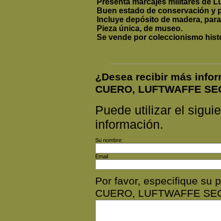
Presenta marcajes militares de Lu
Buen estado de conservación y p
Incluye depósito de madera, para
Pieza única, de museo.
Se vende por coleccionismo histó
¿Desea recibir más inf
CUERO, LUFTWAFFE SE
Puede utilizar el siguie
información.
Su nombre:
Email
Por favor, especifique 
CUERO, LUFTWAFFE SE