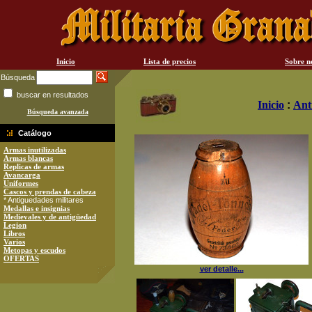
Inicio
Lista de precios
Sobre n
Búsqueda
buscar en resultados
Inicio
:
Ant
Búsqueda avanzada
Catálogo
Armas inutilizadas
Armas blancas
Replicas de armas
Avancarga
Uniformes
Cascos y prendas de cabeza
* Antiguedades militares
Medallas e insignias
Medievales y de antigüedad
Legion
Libros
Varios
Metopas y escudos
OFERTAS
ver detalle...