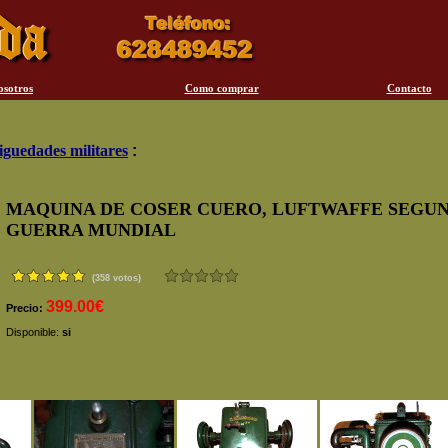
osotros
Como comprar
Contacto
iguedades militares
:
MAQUINA DE COSER CUERO, LUFTWAFFE SEGU
GUERRA MUNDIAL
(358 votos)
399.00€
Precio:
Disponible:
si