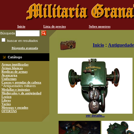
Inicio
Lista de precios
Sobre nosotros
Búsqueda
buscar en resultados
Inicio
:
Antiguedades
Búsqueda avanzada
Catálogo
Armas inutilizadas
Armas blancas
Replicas de armas
Avancarga
Uniformes
Cascos y prendas de cabeza
* Antiguedades militares
Medallas e insignias
Medievales y de antigüedad
Legion
Libros
Varios
Metopas y escudos
OFERTAS
ver detalle...