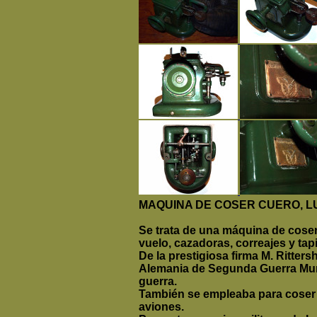
MAQUINA DE COSER CUERO, 
Se trata de una máquina de coser 
vuelo, cazadoras, correajes y tapi
De la prestigiosa firma M. Ritter
Alemania de Segunda Guerra Mundi
guerra.
También se empleaba para coser p
aviones.