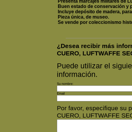
Presenta marcajes militares de Lu
Buen estado de conservación y p
Incluye depósito de madera, para
Pieza única, de museo.
Se vende por coleccionismo histó
¿Desea recibir más inf
CUERO, LUFTWAFFE SE
Puede utilizar el siguie
información.
Su nombre:
Email
Por favor, especifique 
CUERO, LUFTWAFFE SE