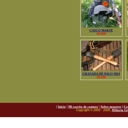
CASCO MARTE
99.00€
GRANADA DE PALO M24
35.00€
[
Inicio
|
Mi carrito de compra
|
Sobre nosotros
|
Co
Copyright © 2005 - 2026,
Militaria G