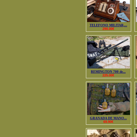
TELEFONO MILITAR,...
290.00€
REMINGTON 700 de...
225.00€
GRANADA DE MANO...
69.90€