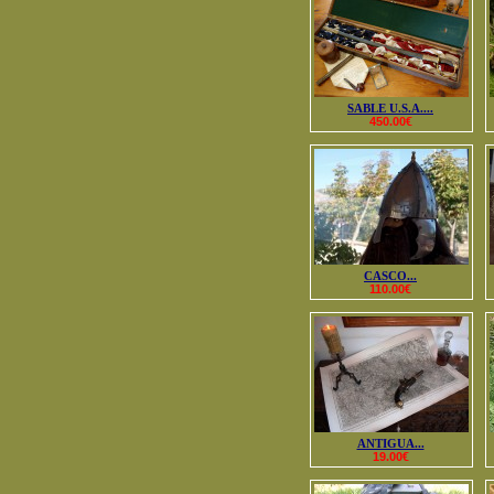
SABLE U.S.A....
450.00€
CASCO...
110.00€
ANTIGUA...
19.00€