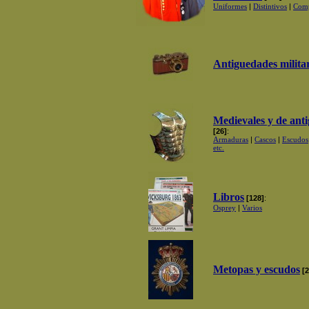
Uniformes
|
Distintivos
|
Comp
Antiguedades milita
Medievales y de ant
[26]
:
Armaduras
|
Cascos
|
Escudos
etc.
Libros
[128]
:
Osprey
|
Varios
Metopas y escudos
[2