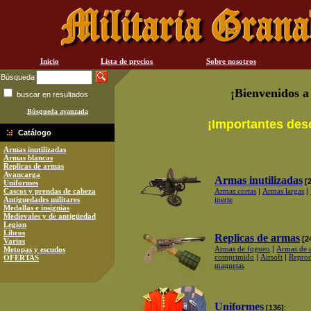
Inicio
Lista de precios
Sobre nosotros
Búsqueda
¡Bienvenidos a
buscar en resultados
Búsqueda avanzada
¡Importantes des
Catálogo
Armas inutilizadas
Armas blancas
Replicas de armas
Avancarga
Armas inutilizadas
[
Uniformes
Cascos y prendas de cabeza
Armas cortas
|
Armas largas
|
Antiguedades militares
inerte
Medallas e insignias
Medievales y de antigüedad
Legion
Libros
Replicas de armas
[2
Varios
Armas de fogueo
|
Armas de a
Metopas y escudos
comprimido
|
Airsoft
|
Reprod
OFERTAS
maquetas
Uniformes
[136]
: