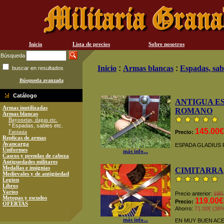
Inicio
Lista de precios
Sobre nosotros
Búsqueda
Inicio
:
Armas blancas
:
Espadas, sabl
buscar en resultados
Búsqueda avanzada
Catálogo
ANTIGUA E
Armas inutilizadas
ROMANO
Armas blancas
Bayonetas, dagas etc.
* Espadas, sables etc.
145.00€
Fantasia
Precio:
Replicas de armas
Avancarga
ESPADA GLADIUS
Uniformes
más info...
Cascos y prendas de cabeza
Antiguedades militares
Medallas e insignias
CIMITARRA
Medievales y de antigüedad
Legion
Libros
Varios
Precio anterior:
190
Metopas y escudos
119.00€
Precio:
OFERTAS
Ahorro:
71.00€ (38
más info...
EN MUY BUEN AC