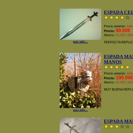
ESPADA CE
Precio anterior:
140
90.00€
Precio:
Ahorro:
50.00€ (36
más info...
PERFECTA REPLI
ESPADA MA
MANOS
Precio anterior:
210
190.00€
Precio:
Ahorro:
20.00€ (10
MUY BUENA REPLI
más info...
ESPADA MA