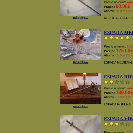
Precio anterior:
120
90.00€
Precio:
Ahorro:
30.00€ (25
más info...
REPLICA - EN AC
ESPADA ME
Precio anterior:
180
125.00€
Precio:
Ahorro:
55.00€ (31
más info...
ESPADA MEDIEVA
ESPADA ROP
Precio anterior:
220
189.00€
Precio:
Ahorro:
31.00€ (15
ESPADA ROPERA, S
más info...
ESPADA VI
Precio anterior:
140