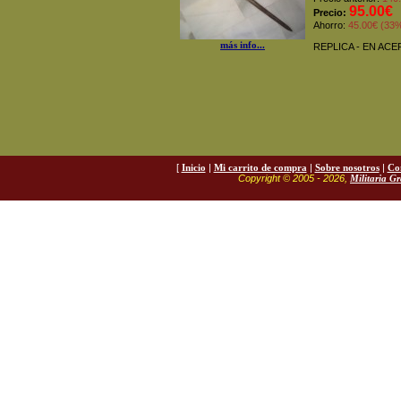
95.00€
Precio:
Ahorro:
45.00€ (33
más info...
REPLICA - EN AC
[
Inicio
|
Mi carrito de compra
|
Sobre nosotros
|
Co
Copyright © 2005 - 2026,
Militaria G