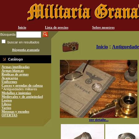
Inicio
Lista de precios
Sobre nosotros
Búsqueda
buscar en resultados
Inicio
:
Antiguedades
Búsqueda avanzada
Catálogo
Armas inutilizadas
Armas blancas
Replicas de armas
Avancarga
Uniformes
Cascos y prendas de cabeza
* Antiguedades militares
Medallas e insignias
Medievales y de antigüedad
Legion
Libros
Varios
Metopas y escudos
OFERTAS
ver detalle...