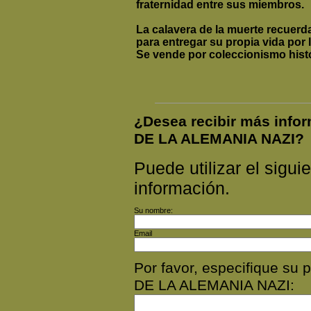
fraternidad entre sus miembros.
La calavera de la muerte recuerd
para entregar su propia vida por
Se vende por coleccionismo histó
¿Desea recibir más inf
DE LA ALEMANIA NAZI?
Puede utilizar el siguie
información.
Su nombre:
Email
Por favor, especifique s
DE LA ALEMANIA NAZI: