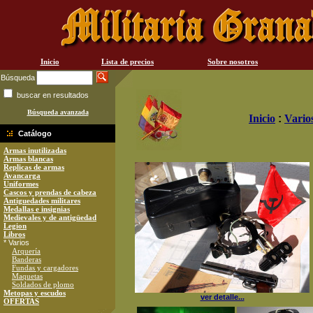
Inicio
Lista de precios
Sobre nosotros
Búsqueda
buscar en resultados
Búsqueda avanzada
Inicio
:
Vario
Catálogo
Armas inutilizadas
Armas blancas
Replicas de armas
Avancarga
Uniformes
Cascos y prendas de cabeza
Antiguedades militares
Medallas e insignias
Medievales y de antigüedad
Legion
Libros
* Varios
Arquería
Banderas
Fundas y cargadores
Maquetas
Soldados de plomo
Metopas y escudos
ver detalle...
OFERTAS