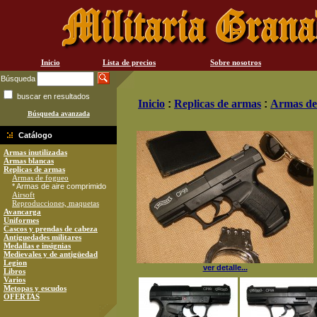
Inicio
Lista de precios
Sobre nosotros
Búsqueda
buscar en resultados
Inicio
:
Replicas de armas
:
Armas de
Búsqueda avanzada
Catálogo
Armas inutilizadas
Armas blancas
Replicas de armas
Armas de fogueo
* Armas de aire comprimido
Airsoft
Reproducciones, maquetas
Avancarga
Uniformes
Cascos y prendas de cabeza
Antiguedades militares
Medallas e insignias
Medievales y de antigüedad
Legion
ver detalle...
Libros
Varios
Metopas y escudos
OFERTAS