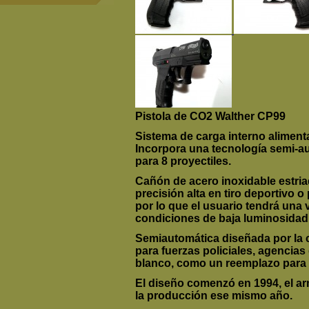
Pistola de CO2
Walther CP99
Sistema de carga interno alime
Incorpora una tecnología semi-a
para
8
proyectiles
.
Cañón de acero inoxidable
estri
precisión alta en tiro deportivo o 
por lo que el usuario tendrá una 
condiciones de baja luminosidad. 
S
emiautomática diseñada por la
para
fuerzas policiales
, agencias 
blanco, como un reemplazo para l
El
diseño
comenzó en 1994, el ar
la
producción
ese mismo año.