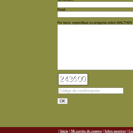
Email
Por favor, especifique su pregunta sobre WALTHE
[
Inicio
|
Mi carrito de compra
|
Sobre nosotros
|
Co