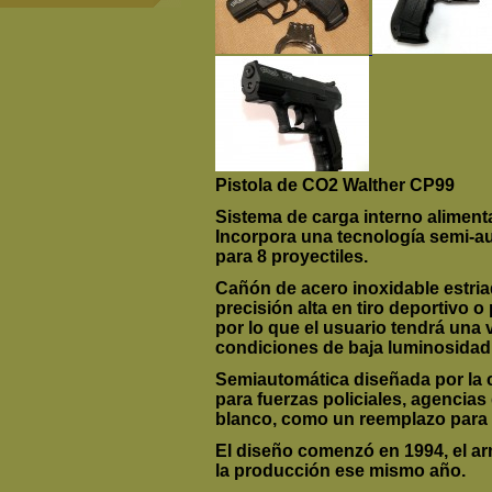
Pistola de CO2
Walther CP99
Sistema de carga interno alime
Incorpora una tecnología semi-a
para
8
proyectiles
.
Cañón de acero inoxidable
estri
precisión alta en tiro deportivo o 
por lo que el usuario tendrá una 
condiciones de baja luminosidad. 
S
emiautomática diseñada por la
para
fuerzas policiales
, agencias 
blanco, como un reemplazo para l
El
diseño
comenzó en 1994, el ar
la
producción
ese mismo año.