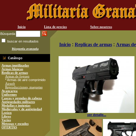
Inicio
Lista de precios
Sobre nosotros
Búsqueda
buscar en resultados
Inicio
:
Replicas de armas
:
Armas de
Búsqueda avanzada
Catálogo
Armas inutilizadas
Armas blancas
Replicas de armas
Armas de fogueo
* Armas de aire comprimido
Airsoft
Reproducciones, maquetas
Avancarga
Uniformes
Cascos y prendas de cabeza
Antiguedades militares
Medallas e insignias
Medievales y de antigüedad
Legion
ver detalle...
Libros
Varios
Metopas y escudos
OFERTAS