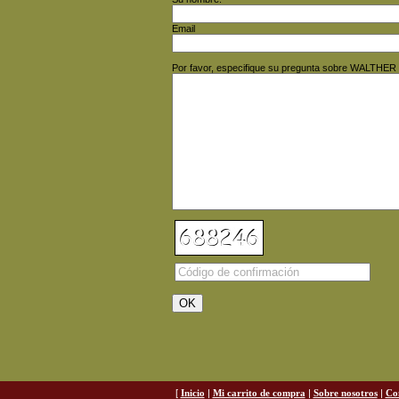
Email
Por favor, especifique su pregunta sobre WALTHE
[
Inicio
|
Mi carrito de compra
|
Sobre nosotros
|
Co