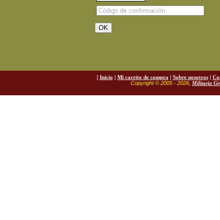
[
Inicio
|
Mi carrito de compra
|
Sobre nosotros
|
Co
Copyright © 2005 - 2026,
Militaria G