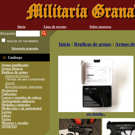
Inicio
Lista de precios
Sobre nosotros
Búsqueda
buscar en resultados
Inicio
:
Replicas de armas
:
Armas de
Búsqueda avanzada
Catálogo
Armas inutilizadas
Armas blancas
Replicas de armas
Armas de fogueo
* Armas de aire comprimido
Airsoft
Reproducciones, maquetas
Avancarga
Uniformes
Cascos y prendas de cabeza
Antiguedades militares
Medallas e insignias
Medievales y de antigüedad
Legion
ver detalle...
Libros
Varios
Metopas y escudos
OFERTAS