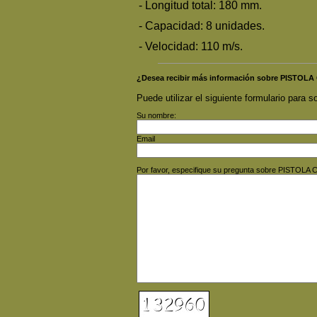
- Longitud total: 180 mm.
- Capacidad: 8 unidades.
- Velocidad: 110 m/s.
¿Desea recibir más información sobre PISTO
Puede utilizar el siguiente formulario para so
Su nombre:
Email
Por favor, especifique su pregunta sobre PISTO