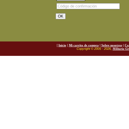
[
Inicio
|
Mi carrito de compra
|
Sobre nosotros
|
Co
Copyright © 2005 - 2026,
Militaria G