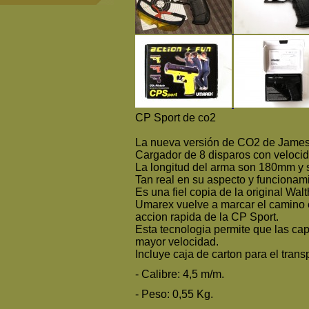
CP Sport de co2
La nueva versión de CO2 de James
Cargador de 8 disparos con veloci
La longitud del arma son 180mm y 
Tan real en su aspecto y funcionam
Es una fiel copia de la original Wal
Umarex vuelve a marcar el camino e
accion rapida de la CP Sport.
Esta tecnologia permite que las c
mayor velocidad.
Incluye caja de carton para el trans
- Calibre: 4,5 m/m.
- Peso: 0,55 Kg.