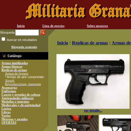
Inicio
Lista de precios
Sobre nosotros
Búsqueda
buscar en resultados
Inicio
:
Replicas de armas
:
Armas de
Búsqueda avanzada
Catálogo
Armas inutilizadas
Armas blancas
Replicas de armas
Armas de fogueo
* Armas de aire comprimido
Airsoft
Reproducciones, maquetas
Avancarga
Uniformes
Cascos y prendas de cabeza
Antiguedades militares
Medallas e insignias
Medievales y de antigüedad
Legion
ver detalle...
Libros
Varios
Metopas y escudos
OFERTAS