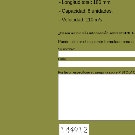
- Longitud total: 180 mm.
- Capacidad: 8 unidades.
- Velocidad: 110 m/s.
¿Desea recibir más información sobre PISTO
Puede utilizar el siguiente formulario para so
Su nombre:
Email
Por favor, especifique su pregunta sobre PISTO