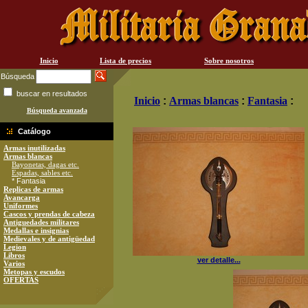
Inicio
Lista de precios
Sobre nosotros
Búsqueda
buscar en resultados
Inicio
:
Armas blancas
:
Fantasia
:
Búsqueda avanzada
Catálogo
Armas inutilizadas
Armas blancas
Bayonetas, dagas etc.
Espadas, sables etc.
* Fantasia
Replicas de armas
Avancarga
Uniformes
Cascos y prendas de cabeza
Antiguedades militares
Medallas e insignias
Medievales y de antigüedad
Legion
Libros
ver detalle...
Varios
Metopas y escudos
OFERTAS