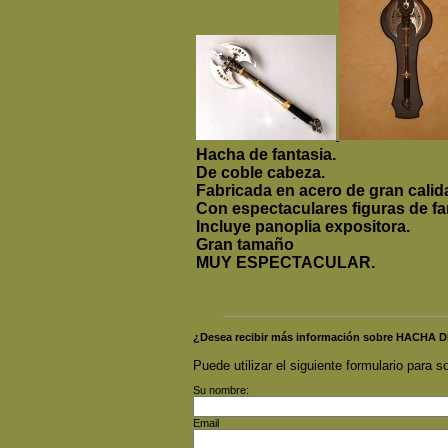
Hacha de fantasia.
De coble cabeza.
Fabricada en acero de gran calid
Con espectaculares figuras de f
Incluye panoplia expositora.
Gran tamaño
MUY ESPECTACULAR.
¿Desea recibir más información sobre HACHA 
Puede utilizar el siguiente formulario para so
Su nombre:
Email