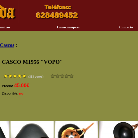
osotros
Como comprar
Contacto
Cascos
:
CASCO M1956 "VOPO"
(393 votos)
45.00€
Precio:
Disponible:
no