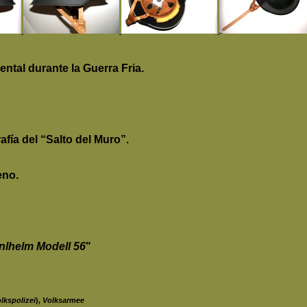
ntal durante la Guerra Fria.
afía del “Salto del Muro”.
eno.
nlhelm Modell 56
"
lkspolizei
),
Volksarmee