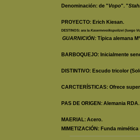
Denominación: de "
Vopo
". "
Stah
PROYECTO: Erich Kiesan.
DESTINOS: ara la
Kasernevolkspolizei
(luego
Vo
GUARNICIÓN:
Típica alemana Mº
BARBOQUEJO: Inicialmente sencill
DISTINTIVO: Escudo tricolor (Sol
CARCTERÍSTICAS: Ofrece superfic
PAS DE ORIGEN: Alemania
RDA.
MAERIAL: Acero.
MIMETIZACIÓN: Funda mimética co