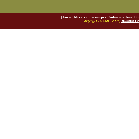
[
Inicio
|
Mi carrito de compra
|
Sobre nosotros
|
Co
Copyright © 2005 - 2026,
Militaria G