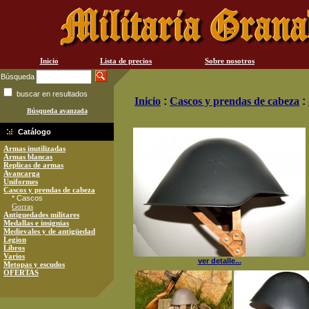
Inicio
Lista de precios
Sobre nosotros
Búsqueda
buscar en resultados
Inicio
:
Cascos y prendas de cabeza
:
Búsqueda avanzada
Catálogo
Armas inutilizadas
Armas blancas
Replicas de armas
Avancarga
Uniformes
Cascos y prendas de cabeza
* Cascos
Gorras
Antiguedades militares
Medallas e insignias
Medievales y de antigüedad
Legion
Libros
Varios
ver detalle...
Metopas y escudos
OFERTAS