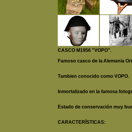
CASCO M1956 "VOPO".
Famoso casco de la Alemania Orie
Tambien conocido como VOPO.
Inmortalizado en la famosa fotogr
Estado de conservación muy bu
CARACTERÍSTICAS: