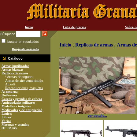
Inicio
Lista de precios
Sobre n
Búsqueda
buscar en resultados
Inicio
:
Replicas de armas
:
Armas de
Búsqueda avanzada
Catálogo
Armas inutilizadas
Armas blancas
Replicas de armas
* Armas de fogueo
Armas de aire comprimido
Airsoft
Reproducciones, maquetas
Avancarga
Uniformes
Cascos y prendas de cabeza
Antiguedades militares
Medallas e insignias
Medievales y de antigüedad
Legion
ver detalle...
Libros
Varios
Metopas y escudos
OFERTAS