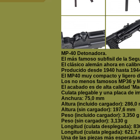
MP-40 Detonadora.
El más famoso subfisil de la Se
El clásico alemán ahora en calibr
Producido desde 1940 hasta 1944
El MP40 muy compacto y ligero d
Los no menos famosos MP36 y MP
El acabado es de alta calidad
'Mad
Culata plegable y una placa de i
Anchura: 75,0 mm
Altura (incluido cargador): 286,
Altura (sin cargador): 197,6 mm
Peso
(incluido cargador)
: 3,350 g
Peso (sin cargador): 3,130 g
Longitud (culata desplegada): 8
Longitud (culata plegada): 621,7
Una de las piezas más esperadas 