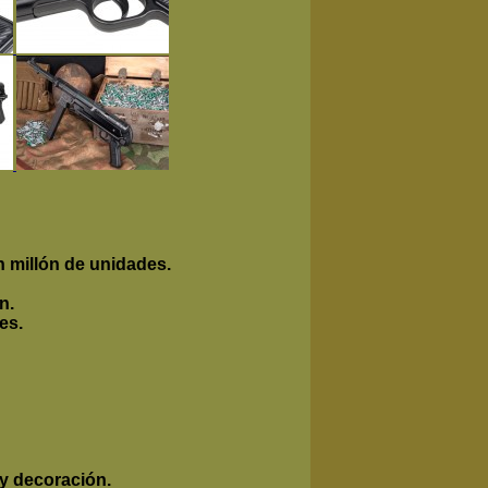
 millón de unidades.
n.
es.
y decoración.