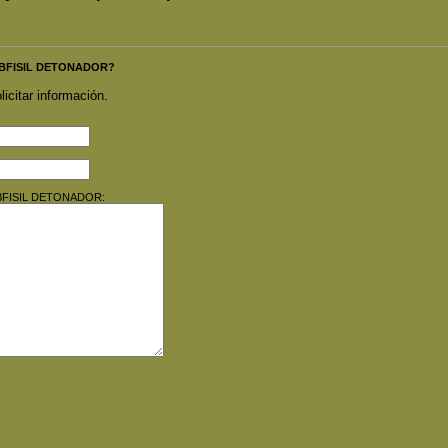
 SUBFISIL DETONADOR?
licitar información.
 SUBFISIL DETONADOR: