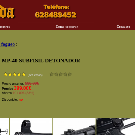
osotros
Como comprar
Contacto
 fogueo
:
MP-40 SUBFISIL DETONADOR
(725 votos)
590.00€
Precio anterior:
399.00€
Precio:
Ahorro:
191.00€ (33%)
Disponible:
no