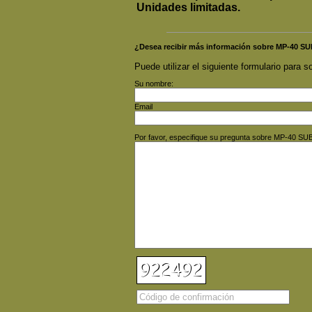
Unidades limitadas.
¿Desea recibir más información sobre MP-40
Puede utilizar el siguiente formulario para so
Su nombre:
Email
Por favor, especifique su pregunta sobre MP-40