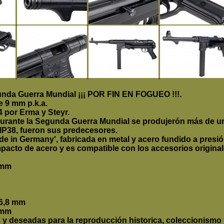
gunda Guerra Mundial ¡¡¡ POR FIN EN FOGUEO !!!.
e 9 mm p.k.a.
 por Erma y Steyr.
urante la Segunda Guerra Mundial se produjerón más de un
38, fueron sus predecesores.
e in Germany', fabricada en metal y acero fundido a presió
mpacto de acero y es compatible con los accesorios original
0 mm
36,8 mm
 mm
y deseadas para la reproducción historica, coleccionismo 