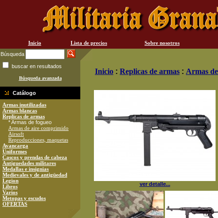
Inicio
Lista de precios
Sobre nosotros
Búsqueda
buscar en resultados
Inicio
:
Replicas de armas
:
Armas de
Búsqueda avanzada
Catálogo
Armas inutilizadas
Armas blancas
Replicas de armas
* Armas de fogueo
Armas de aire comprimido
Airsoft
Reproducciones, maquetas
Avancarga
Uniformes
Cascos y prendas de cabeza
Antiguedades militares
Medallas e insignias
Medievales y de antigüedad
Legion
ver detalle...
Libros
Varios
Metopas y escudos
OFERTAS