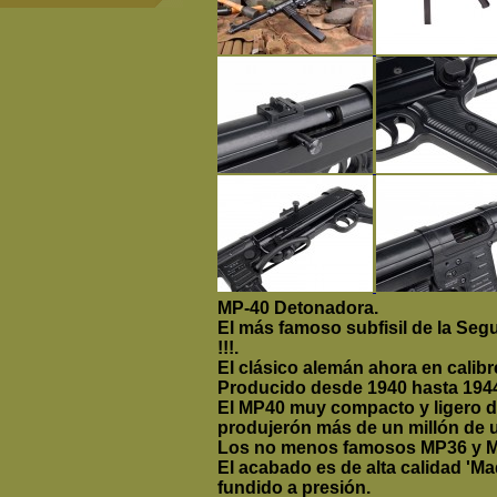
MP-40 Detonadora.
El más famoso subfisil de la Se
!!!.
El clásico alemán ahora en calibr
Producido desde 1940 hasta 1944
El MP40 muy compacto y ligero d
produjerón más de un millón de 
Los no menos famosos MP36 y MP
El acabado es de alta calidad
'Mad
fundido a presión.