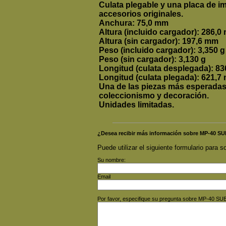
Culata plegable y una placa de i
accesorios originales.
Anchura: 75,0 mm
Altura (incluido cargador): 286,
Altura (sin cargador): 197,6 mm
Peso
(incluido cargador)
: 3,350 g
Peso (sin cargador): 3,130 g
Longitud (culata desplegada): 8
Longitud (culata plegada): 621,7
Una de las piezas más esperadas 
coleccionismo y decoración.
Unidades limitadas.
¿Desea recibir más información sobre MP-40
Puede utilizar el siguiente formulario para so
Su nombre:
Email
Por favor, especifique su pregunta sobre MP-40