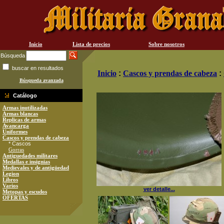
Inicio
Lista de precios
Sobre nosotros
Búsqueda
buscar en resultados
Inicio
:
Cascos y prendas de cabeza
:
Búsqueda avanzada
Catálogo
Armas inutilizadas
Armas blancas
Replicas de armas
Avancarga
Uniformes
Cascos y prendas de cabeza
* Cascos
Gorras
Antiguedades militares
Medallas e insignias
Medievales y de antigüedad
Legion
Libros
Varios
ver detalle...
Metopas y escudos
OFERTAS