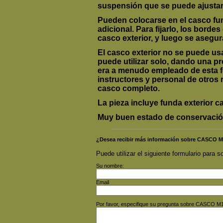
suspensión que se puede ajustar 
Pueden colocarse en el casco fun
adicional. Para fijarlo, los borde
casco exterior, y luego se asegura
El casco exterior no se puede usar
puede utilizar solo, dando una pr
era a menudo empleado de esta for
instructores y personal de otros
casco completo.
La pieza incluye funda exterior c
Muy buen estado de conservació
¿Desea recibir más información sobre CASCO
Puede utilizar el siguiente formulario para so
Su nombre:
Email
Por favor, especifique su pregunta sobre CASCO