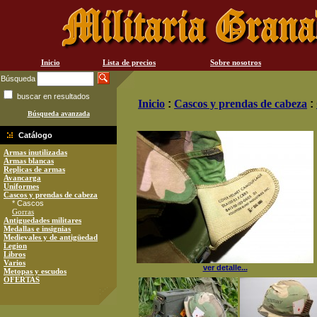
Inicio
Lista de precios
Sobre nosotros
Búsqueda
buscar en resultados
Inicio
:
Cascos y prendas de cabeza
:
Búsqueda avanzada
Catálogo
Armas inutilizadas
Armas blancas
Replicas de armas
Avancarga
Uniformes
Cascos y prendas de cabeza
* Cascos
Gorras
Antiguedades militares
Medallas e insignias
Medievales y de antigüedad
Legion
Libros
Varios
ver detalle...
Metopas y escudos
OFERTAS