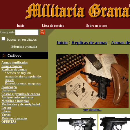
Inicio
Lista de precios
Sobre nosotros
Búsqueda
buscar en resultados
Inicio
:
Replicas de armas
:
Armas de
Búsqueda avanzada
Catálogo
Armas inutilizadas
Armas blancas
Replicas de armas
* Armas de fogueo
Armas de aire comprimido
Airsoft
Reproducciones, maquetas
Avancarga
Uniformes
Cascos y prendas de cabeza
Antiguedades militares
Medallas e insignias
Medievales y de antigüedad
Legion
ver detalle...
Libros
Varios
Metopas y escudos
OFERTAS