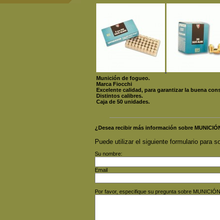
Munición de fogueo.
Marca Fiocchi
Excelente calidad, para garantizar la buena co
Distintos calibres.
Caja de 50 unidades.
¿Desea recibir más información sobre MUNI
Puede utilizar el siguiente formulario para so
Su nombre:
Email
Por favor, especifique su pregunta sobre MUNI