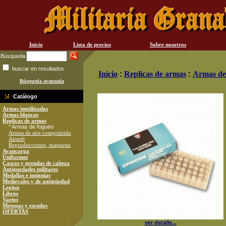
Inicio
Lista de precios
Sobre nosotros
Búsqueda
buscar en resultados
Inicio
:
Replicas de armas
:
Armas de
Búsqueda avanzada
Catálogo
Armas inutilizadas
Armas blancas
Replicas de armas
* Armas de fogueo
Armas de aire comprimido
Airsoft
Reproducciones, maquetas
Avancarga
Uniformes
Cascos y prendas de cabeza
Antiguedades militares
Medallas e insignias
Medievales y de antigüedad
Legion
Libros
Varios
Metopas y escudos
OFERTAS
ver detalle...