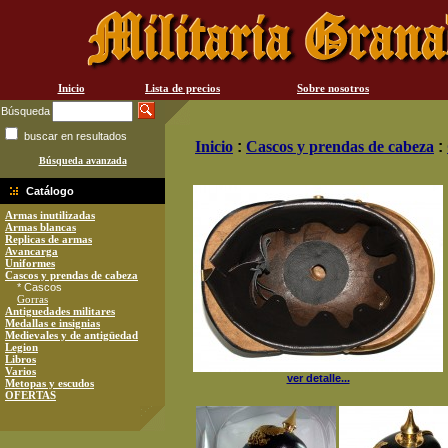
Inicio
Lista de precios
Sobre nosotros
Búsqueda
buscar en resultados
Inicio
:
Cascos y prendas de cabeza
:
Búsqueda avanzada
Catálogo
Armas inutilizadas
Armas blancas
Replicas de armas
Avancarga
Uniformes
Cascos y prendas de cabeza
* Cascos
Gorras
Antiguedades militares
Medallas e insignias
Medievales y de antigüedad
Legion
Libros
Varios
ver detalle...
Metopas y escudos
OFERTAS