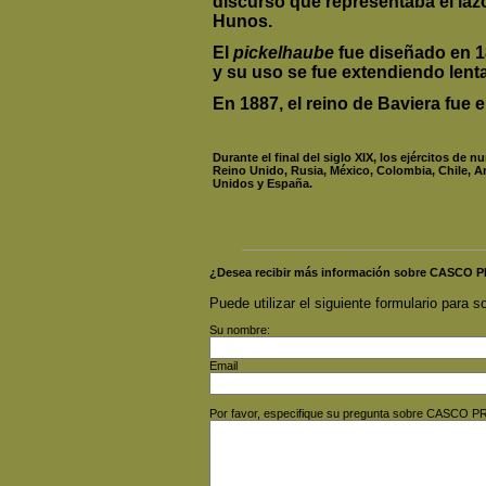
discurso que representaba el laz
Hunos.
El
pickelhaube
fue diseñado en 18
y su uso se fue extendiendo len
En 1887, el reino de Baviera fue 
Durante el final del siglo XIX, los ejércitos de
Reino Unido, Rusia, México, Colombia, Chile, Ar
Unidos y España.
¿Desea recibir más información sobre CASCO
Puede utilizar el siguiente formulario para so
Su nombre:
Email
Por favor, especifique su pregunta sobre CASC