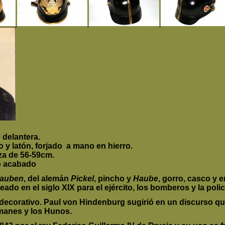
 delantera.
 y latón,
forjado a mano
en hierro.
za
de
56-59cm
.
o acabado
hauben
, del alemán
Pickel
, pincho y
Haube
, gorro, casco y 
do en el siglo XIX para el ejército, los bomberos y la polic
ecorativo. Paul von Hindenburg sugirió en un discurso qu
emanes y los Hunos.