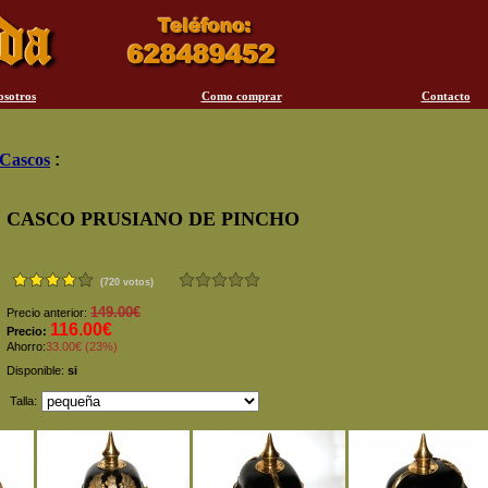
osotros
Como comprar
Contacto
Cascos
:
CASCO PRUSIANO DE PINCHO
(720 votos)
149.00€
Precio anterior:
116.00€
Precio:
Ahorro:
33.00€ (23%)
Disponible:
si
Talla: