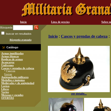
Inicio
Lista de precios
Sobre n
Búsqueda
buscar en resultados
Inicio
:
Cascos y prendas de cabeza
:
Búsqueda avanzada
Catálogo
Armas inutilizadas
Armas blancas
Replicas de armas
Avancarga
Uniformes
Cascos y prendas de cabeza
* Cascos
Gorras
Antiguedades militares
Medallas e insignias
Medievales y de antigüedad
Legion
Libros
Varios
ver detalle...
Metopas y escudos
OFERTAS