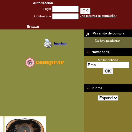
Autorización
Login
¿No recuerda su contraseña?
Contraseña
Registro
Mi carrito de compra
No hay productos
Imprimir
Novedades
Recibir noticias:
Idioma