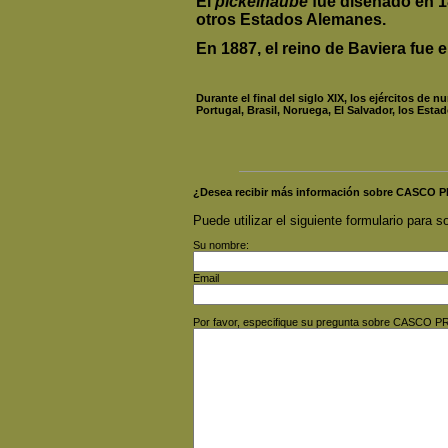
El
pickelhaube
fue diseñado en 18
otros Estados Alemanes.
En 1887, el reino de Baviera fue 
Durante el final del siglo XIX, los ejércitos de
Portugal, Brasil, Noruega, El Salvador, los Est
¿Desea recibir más información sobre CASCO
Puede utilizar el siguiente formulario para so
Su nombre:
Email
Por favor, especifique su pregunta sobre CASC