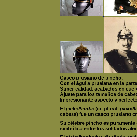
C
asco
prusiano
de
pincho.
Con
el águila
prusiana en
la
parte
Super calidad
, acabados en cuero
Ajuste para
los tamaños de cabe
Impresionante aspecto y perfect
El
pickelhaube
(en plural:
pickel
cabeza) fue un casco prusiano crea
Su célebre pincho es puramente d
simbólico entre los soldados al