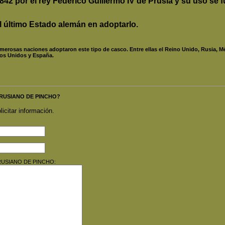
42 por el rey Federico Guillermo IV de Prusia y su uso se 
el último Estado alemán en adoptarlo.
 numerosas naciones adoptaron este tipo de casco. Entre ellas el Reino Unido, Rusia, M
ados Unidos y España.
 PRUSIANO DE PINCHO?
licitar información.
O PRUSIANO DE PINCHO: