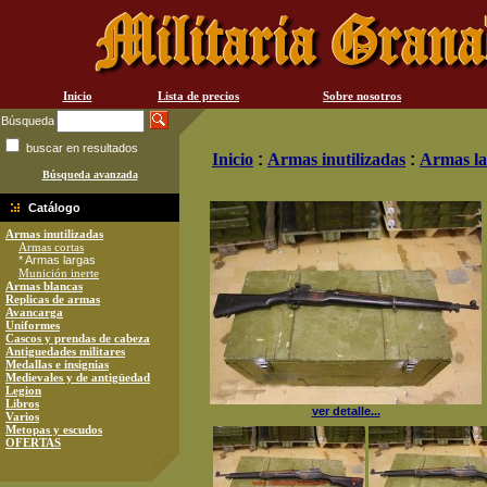
Inicio
Lista de precios
Sobre nosotros
Búsqueda
buscar en resultados
Inicio
:
Armas inutilizadas
:
Armas la
Búsqueda avanzada
Catálogo
Armas inutilizadas
Armas cortas
* Armas largas
Munición inerte
Armas blancas
Replicas de armas
Avancarga
Uniformes
Cascos y prendas de cabeza
Antiguedades militares
Medallas e insignias
Medievales y de antigüedad
Legion
Libros
ver detalle...
Varios
Metopas y escudos
OFERTAS