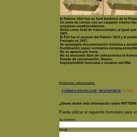
El Pattern 1914 fue un fusil británico de la Pri
Un arma de cerrojo con un cargador interno fijo
empresas estadounidenses.
Sirvió como fusil de francootirador
, al igual qu
1947.
El P14 fue el sucesor del Pattern 1913 y el pred
Fechado en 1917.
Se acompaña documentación histórica y acredit
Inutilización segun normativa europea,comptibl
No se aprecia por fuera.
No es necesario libro de coleccionista ni licenci
Estado de conservación: Bueno.
Imprescindible fotocopia o escaneo del DNI.
Productos relacionados:
CORREA ESLINGA DE TRANSPORTE
15.90€
¿Desea recibir más información sobre PATTERN
Puede utilizar el siguiente formulario para so
Su nombre:
Email