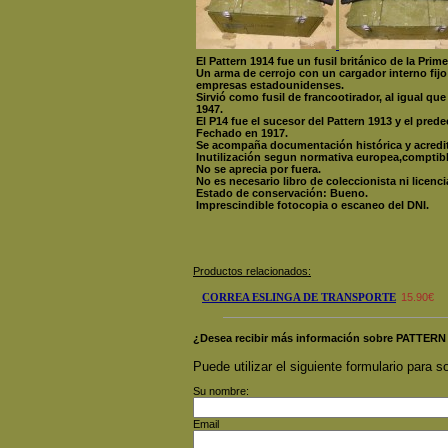
El Pattern 1914 fue un fusil británico de la Pri
Un arma de cerrojo con un cargador interno fijo
empresas estadounidenses.
Sirvió como fusil de francootirador
, al igual qu
1947.
El P14 fue el sucesor del Pattern 1913 y el pred
Fechado en 1917.
Se acompaña documentación histórica y acredit
Inutilización segun normativa europea,comptibl
No se aprecia por fuera.
No es necesario libro de coleccionista ni licenci
Estado de conservación: Bueno.
Imprescindible fotocopia o escaneo del DNI.
Productos relacionados:
CORREA ESLINGA DE TRANSPORTE
15.90€
¿Desea recibir más información sobre PATTERN
Puede utilizar el siguiente formulario para so
Su nombre:
Email