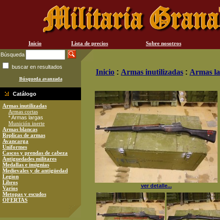
Inicio
Lista de precios
Sobre nosotros
Búsqueda
buscar en resultados
Inicio
:
Armas inutilizadas
:
Armas la
Búsqueda avanzada
Catálogo
Armas inutilizadas
Armas cortas
* Armas largas
Munición inerte
Armas blancas
Replicas de armas
Avancarga
Uniformes
Cascos y prendas de cabeza
Antiguedades militares
Medallas e insignias
Medievales y de antigüedad
Legion
Libros
ver detalle...
Varios
Metopas y escudos
OFERTAS