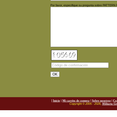
Por favor, especifique su pregunta sobre PATTERN 
[
Inicio
|
Mi carrito de compra
|
Sobre nosotros
|
Co
Copyright © 2005 - 2026,
Militaria G