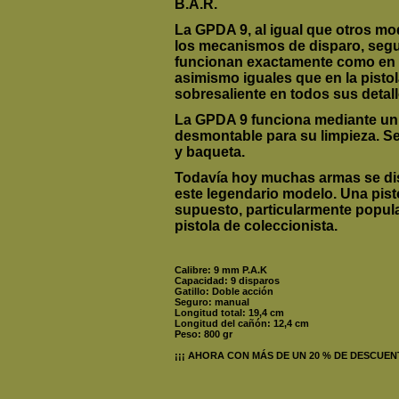
B.A.R.
La GPDA 9, al igual que otros mo
los mecanismos de disparo, segur
funcionan exactamente como en e
asimismo iguales que en la pistol
sobresaliente en todos sus detall
La GPDA 9 funciona mediante un 
desmontable para su limpieza. Se
y baqueta.
Todavía hoy muchas armas se dis
este legendario modelo. Una pist
supuesto, particularmente popul
pistola de coleccionista.
Calibre: 9 mm P.A.K
Capacidad: 9 disparos
Gatillo: Doble acción
Seguro: manual
Longitud total: 19,4 cm
Longitud del cañón: 12,4 cm
Peso: 800 gr
¡¡¡ AHORA CON MÁS DE UN 20 % DE DESCUENT