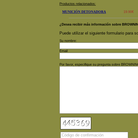
Productos relacionados:
MUNICIÓN DETONADORA
19.90€
¿Desea recibir más información sobre BROWNI
Puede utilizar el siguiente formulario para so
Su nombre:
Email
Por favor, especifique su pregunta sobre BROWNI