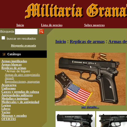
Inicio
Lista de precios
Sobre nosotros
Búsqueda
buscar en resultados
Inicio
:
Replicas de armas
:
Armas de
Búsqueda avanzada
Catálogo
Armas inutilizadas
Armas blancas
Replicas de armas
* Armas de fogueo
Armas de aire comprimido
Airsoft
Reproducciones, maquetas
Avancarga
Uniformes
Cascos y prendas de cabeza
Antiguedades militares
Medallas e insignias
Medievales y de antigüedad
Legion
ver detalle...
Libros
Varios
Metopas y escudos
OFERTAS