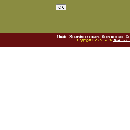
[
Inicio
|
Mi carrito de compra
|
Sobre nosotros
|
Co
Copyright © 2005 - 2026,
Militaria G