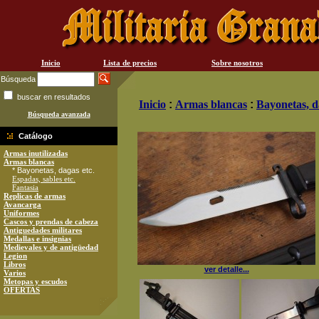
Inicio
Lista de precios
Sobre nosotros
Búsqueda
buscar en resultados
Inicio
:
Armas blancas
:
Bayonetas, d
Búsqueda avanzada
Catálogo
Armas inutilizadas
Armas blancas
* Bayonetas, dagas etc.
Espadas, sables etc.
Fantasia
Replicas de armas
Avancarga
Uniformes
Cascos y prendas de cabeza
Antiguedades militares
Medallas e insignias
Medievales y de antigüedad
Legion
Libros
ver detalle...
Varios
Metopas y escudos
OFERTAS