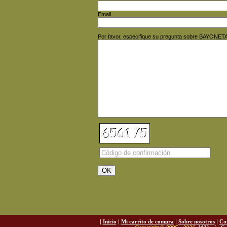
Email
Por favor, especifique su pregunta sobre BAYONETA
[
Inicio
|
Mi carrito de compra
|
Sobre nosotros
|
Co