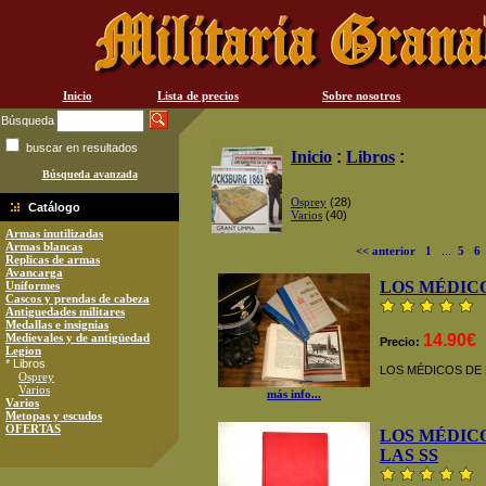
Inicio
Lista de precios
Sobre nosotros
Búsqueda
buscar en resultados
Inicio
:
Libros
:
Búsqueda avanzada
Osprey
(28)
Catálogo
Varios
(40)
Armas inutilizadas
Armas blancas
<< anterior
1
...
5
6
Replicas de armas
Avancarga
LOS MÉDIC
Uniformes
Cascos y prendas de cabeza
Antiguedades militares
Medallas e insignias
Medievales y de antigüedad
14.90€
Precio:
Legion
* Libros
LOS MÉDICOS DE
Osprey
Varios
más info...
Varios
Metopas y escudos
OFERTAS
LOS MÉDIC
LAS SS