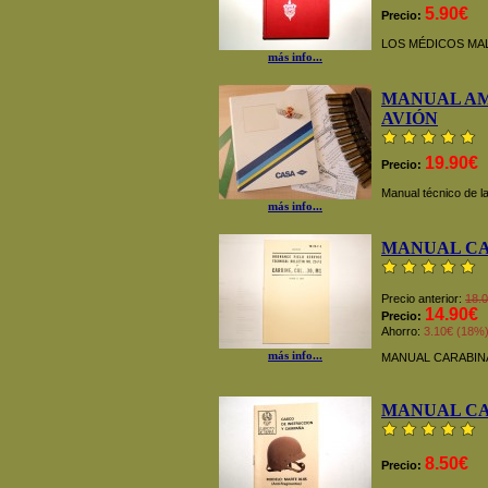
5.90€
Precio:
LOS MÉDICOS MAL
más info...
MANUAL A
AVIÓN
19.90€
Precio:
Manual técnico de l
más info...
MANUAL CA
Precio anterior:
18.
14.90€
Precio:
Ahorro:
3.10€ (18%
más info...
MANUAL CARABIN
MANUAL C
8.50€
Precio: