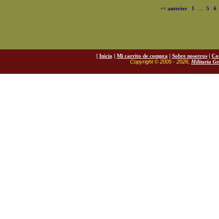
<< anterior
1
...
5
6
[
Inicio
|
Mi carrito de compra
|
Sobre nosotros
|
Co
Copyright © 2005 - 2026,
Militaria G