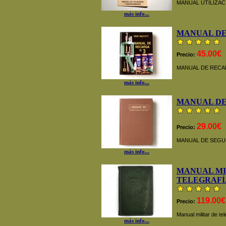
MANUAL UTILIZA
más info...
MANUAL DE
45.00€
Precio:
MANUAL DE RECAR
más info...
MANUAL DE
29.00€
Precio:
MANUAL DE SEGU
más info...
MANUAL MI
TELEGRAFÍA
119.00€
Precio:
Manual militar de te
más info...