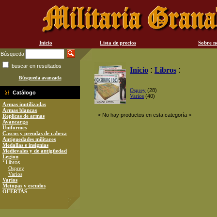
Inicio
Lista de precios
Sobre n
Búsqueda
buscar en resultados
Inicio
:
Libros
:
Búsqueda avanzada
Osprey
(28)
Catálogo
Varios
(40)
Armas inutilizadas
Armas blancas
< No hay productos en esta categoría >
Replicas de armas
Avancarga
Uniformes
Cascos y prendas de cabeza
Antiguedades militares
Medallas e insignias
Medievales y de antigüedad
Legion
* Libros
Osprey
Varios
Varios
Metopas y escudos
OFERTAS