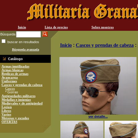
Inicio
Lista de precios
Sobre nosotros
Búsqueda
buscar en resultados
Inicio
:
Cascos y prendas de cabeza
:
Búsqueda avanzada
Catálogo
Armas inutilizadas
Armas blancas
Replicas de armas
Avancarga
Uniformes
Cascos y prendas de cabeza
Cascos
* Gorras
Antiguedades militares
Medallas e insignias
Medievales y de antigüedad
Legion
Libros
Varios
ver detalle...
Metopas y escudos
OFERTAS