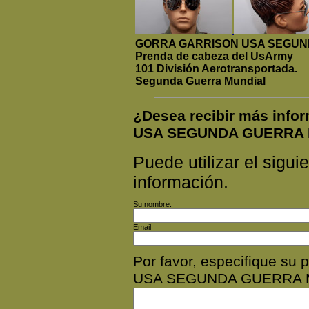
GORRA GARRISON USA SEGUN
Prenda de cabeza del UsArmy
101 División Aerotransportada.
Segunda Guerra Mundial
¿Desea recibir más inf
USA SEGUNDA GUERRA
Puede utilizar el siguie
información.
Su nombre:
Email
Por favor, especifique s
USA SEGUNDA GUERRA 