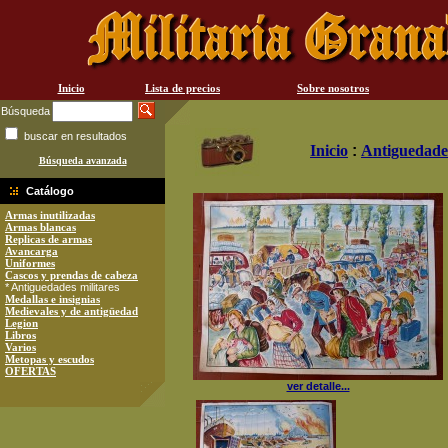
Inicio
Lista de precios
Sobre nosotros
Búsqueda
buscar en resultados
Inicio
:
Antiguedades
Búsqueda avanzada
Catálogo
Armas inutilizadas
Armas blancas
Replicas de armas
Avancarga
Uniformes
Cascos y prendas de cabeza
* Antiguedades militares
Medallas e insignias
Medievales y de antigüedad
Legion
Libros
Varios
Metopas y escudos
OFERTAS
ver detalle...