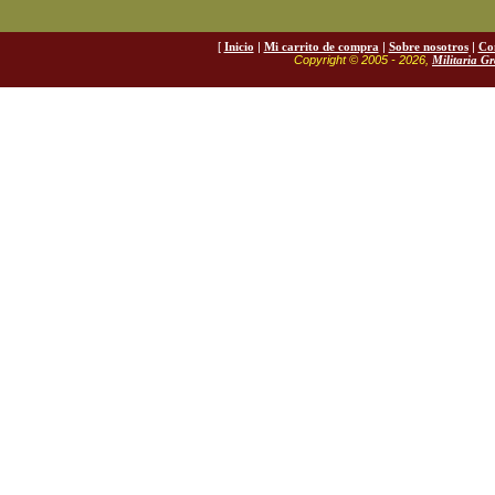
[
Inicio
|
Mi carrito de compra
|
Sobre nosotros
|
Co
Copyright © 2005 - 2026,
Militaria G