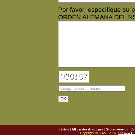
Por favor, especifique s
ORDEN ALEMANA DEL N
[
Inicio
|
Mi carrito de compra
|
Sobre nosotros
|
Co
Copyright © 2005 - 2026,
Militaria G