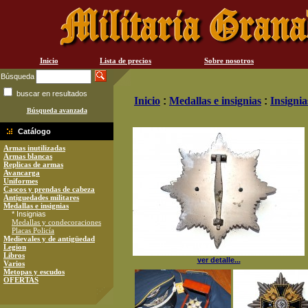
Inicio
Lista de precios
Sobre nosotros
Búsqueda
buscar en resultados
Inicio
:
Medallas e insignias
:
Insignia
Búsqueda avanzada
Catálogo
Armas inutilizadas
Armas blancas
Replicas de armas
Avancarga
Uniformes
Cascos y prendas de cabeza
Antiguedades militares
Medallas e insignias
* Insignias
Medallas y condecoraciones
Placas Policía
Medievales y de antigüedad
Legion
Libros
ver detalle...
Varios
Metopas y escudos
OFERTAS