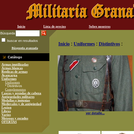
Inicio
Lista de precios
Sobre nosotros
Búsqueda
buscar en resultados
Inicio
:
Uniformes
:
Distintivos
:
Búsqueda avanzada
Catálogo
Armas inutilizadas
Armas blancas
Replicas de armas
Avancarga
Uniformes
Uniformes
* Distintivos
Complementos
Cascos y prendas de cabeza
Antiguedades militares
Medallas e insignias
Medievales y de antigüedad
Legion
Libros
ver detalle...
Varios
Metopas y escudos
OFERTAS