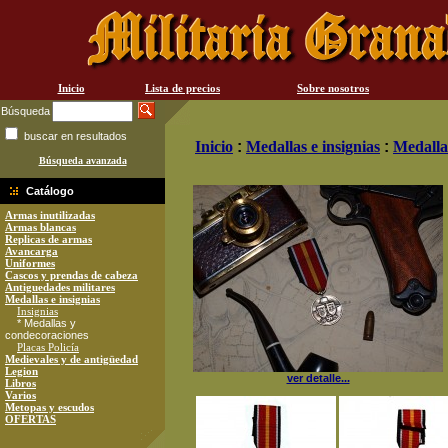
Inicio
Lista de precios
Sobre nosotros
Búsqueda
buscar en resultados
Inicio
:
Medallas e insignias
:
Medalla
Búsqueda avanzada
Catálogo
Armas inutilizadas
Armas blancas
Replicas de armas
Avancarga
Uniformes
Cascos y prendas de cabeza
Antiguedades militares
Medallas e insignias
Insignias
* Medallas y
condecoraciones
Placas Policía
Medievales y de antigüedad
Legion
ver detalle...
Libros
Varios
Metopas y escudos
OFERTAS