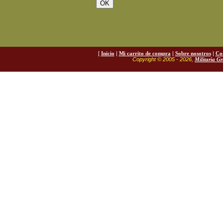
[
Inicio
|
Mi carrito de compra
|
Sobre nosotros
|
Co
Copyright © 2005 - 2026,
Militaria G