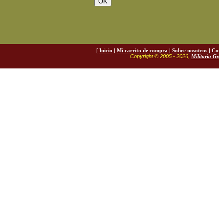
[
Inicio
|
Mi carrito de compra
|
Sobre nosotros
|
Co
Copyright © 2005 - 2026,
Militaria G