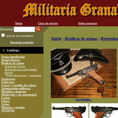
Inicio
Lista de precios
Sobre nosotros
Búsqueda
buscar en resultados
Inicio
:
Replicas de armas
:
Reproduc
Búsqueda avanzada
Catálogo
Armas inutilizadas
Armas blancas
Replicas de armas
Armas de fogueo
Armas de aire comprimido
Airsoft
* Reproducciones, maquetas
Avancarga
Uniformes
Cascos y prendas de cabeza
Antiguedades militares
Medallas e insignias
Medievales y de antigüedad
Legion
ver detalle...
Libros
Varios
Metopas y escudos
OFERTAS