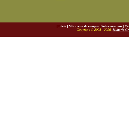
[
Inicio
|
Mi carrito de compra
|
Sobre nosotros
|
Co
Copyright © 2005 - 2026,
Militaria G