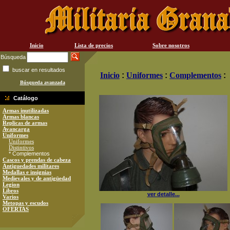
Inicio
Lista de precios
Sobre nosotros
Búsqueda
buscar en resultados
Inicio
:
Uniformes
:
Complementos
:
Búsqueda avanzada
Catálogo
Armas inutilizadas
Armas blancas
Replicas de armas
Avancarga
Uniformes
Uniformes
Distintivos
* Complementos
Cascos y prendas de cabeza
Antiguedades militares
Medallas e insignias
Medievales y de antigüedad
Legion
Libros
ver detalle...
Varios
Metopas y escudos
OFERTAS