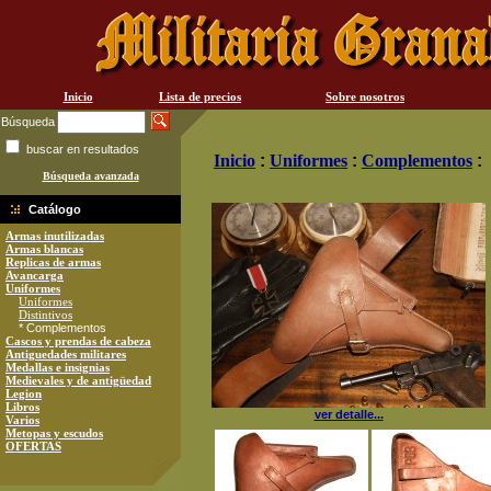
Inicio
Lista de precios
Sobre nosotros
Búsqueda
buscar en resultados
Inicio
:
Uniformes
:
Complementos
:
Búsqueda avanzada
Catálogo
Armas inutilizadas
Armas blancas
Replicas de armas
Avancarga
Uniformes
Uniformes
Distintivos
* Complementos
Cascos y prendas de cabeza
Antiguedades militares
Medallas e insignias
Medievales y de antigüedad
Legion
Libros
ver detalle...
Varios
Metopas y escudos
OFERTAS