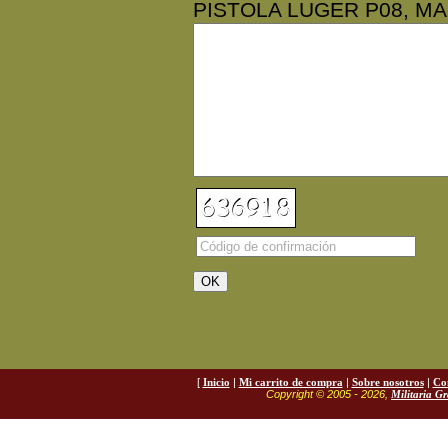
PISTOLA LUGER P08, M
[
Inicio
|
Mi carrito de compra
|
Sobre nosotros
|
Co
Copyright © 2005 - 2026,
Militaria G