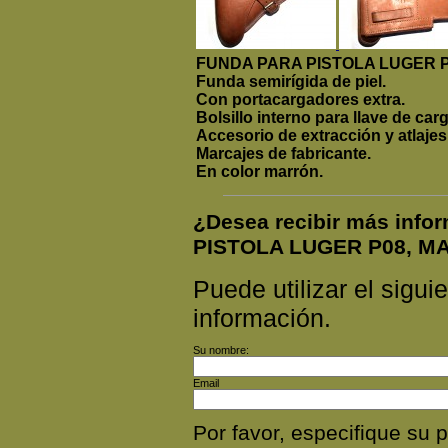
FUNDA PARA PISTOLA LUGER 
Funda semirígida de piel.
Con portacargadores extra.
Bolsillo interno para llave de carg
Accesorio de extracción y atlajes
Marcajes de fabricante.
En color marrón.
¿Desea recibir más inf
PISTOLA LUGER P08, 
Puede utilizar el siguie
información.
Su nombre:
Email
Por favor, especifique s