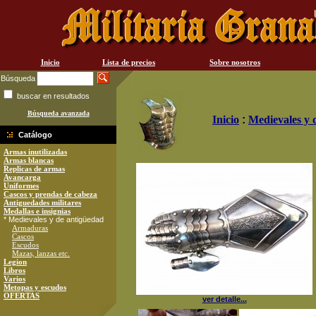
Inicio
Lista de precios
Sobre nosotros
Búsqueda
buscar en resultados
Búsqueda avanzada
Inicio
:
Medievales y 
Catálogo
Armas inutilizadas
Armas blancas
Replicas de armas
Avancarga
Uniformes
Cascos y prendas de cabeza
Antiguedades militares
Medallas e insignias
* Medievales y de antigüedad
Armaduras
Cascos
Escudos
Mazas, lanzas etc.
Legion
Libros
Varios
Metopas y escudos
OFERTAS
ver detalle...