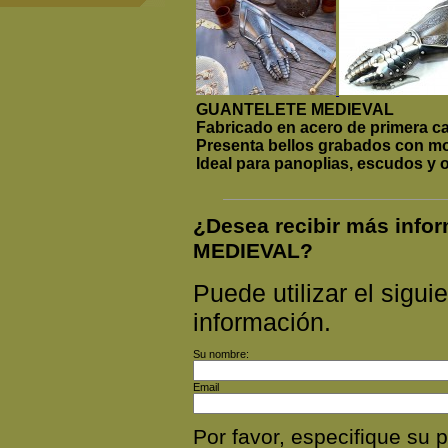
GUANTELETE MEDIEVAL
Fabricado en acero de primera ca
Presenta bellos grabados con mot
Ideal para panoplias, escudos y o
¿Desea recibir más inf
MEDIEVAL?
Puede utilizar el siguie
información.
Su nombre:
Email
Por favor, especifique s