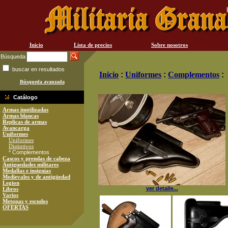
Inicio
Lista de precios
Sobre nosotros
Búsqueda
buscar en resultados
Inicio
:
Uniformes
:
Complementos
:
Búsqueda avanzada
Catálogo
Armas inutilizadas
Armas blancas
Replicas de armas
Avancarga
Uniformes
Uniformes
Distintivos
* Complementos
Cascos y prendas de cabeza
Antiguedades militares
Medallas e insignias
Medievales y de antigüedad
Legion
ver detalle...
Libros
Varios
Metopas y escudos
OFERTAS