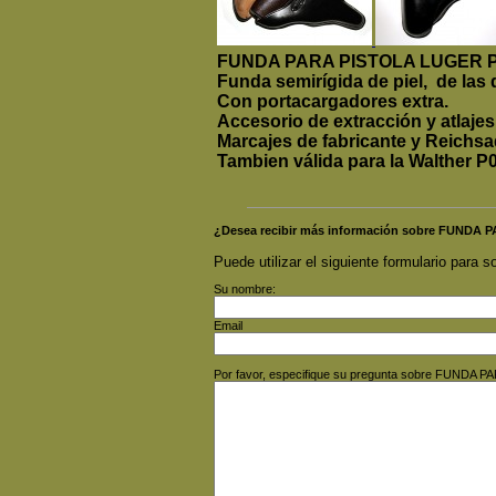
FUNDA PARA PISTOLA LUGER 
Funda semirígida de piel, de la
Con portacargadores extra.
Accesorio de extracción y atlajes
Marcajes de fabricante y Reichsad
Tambien válida para la Walther P0
¿Desea recibir más información sobre FUNDA
Puede utilizar el siguiente formulario para so
Su nombre:
Email
Por favor, especifique su pregunta sobre FUNDA