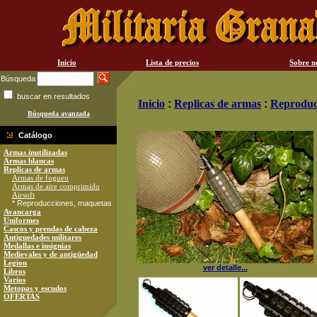
Inicio
Lista de precios
Sobre n
Búsqueda
buscar en resultados
Inicio
:
Replicas de armas
:
Reproduc
Búsqueda avanzada
Catálogo
Armas inutilizadas
Armas blancas
Replicas de armas
Armas de fogueo
Armas de aire comprimido
Airsoft
* Reproducciones, maquetas
Avancarga
Uniformes
Cascos y prendas de cabeza
Antiguedades militares
Medallas e insignias
Medievales y de antigüedad
Legion
ver detalle...
Libros
Varios
Metopas y escudos
OFERTAS