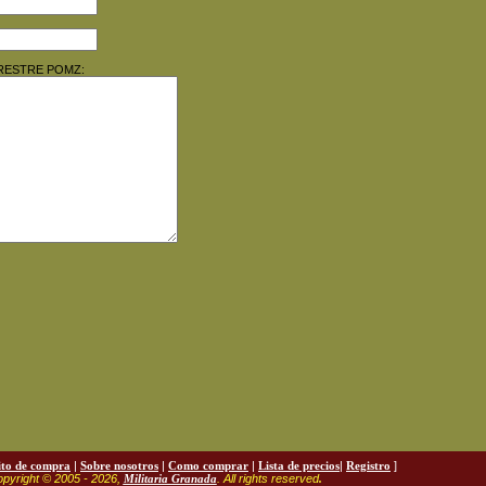
TERRESTRE POMZ:
ito de compra
|
Sobre nosotros
|
Como comprar
|
Lista de precios
|
Registro
]
pyright © 2005 - 2026,
Militaria Granada
. All rights reserved
.