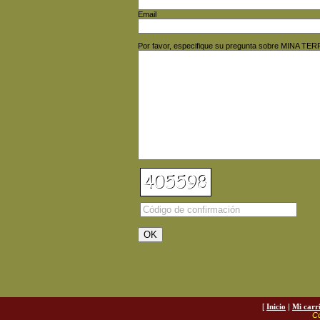
Email
Por favor, especifique su pregunta sobre MINA 
[
Inicio
|
Mi carr
Co