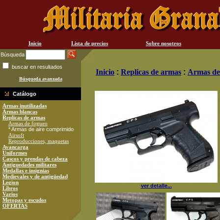
Inicio
Lista de precios
Sobre nosotros
Búsqueda
buscar en resultados
Inicio
:
Replicas de armas
:
Armas de
Búsqueda avanzada
Catálogo
Armas inutilizadas
Armas blancas
Replicas de armas
Armas de fogueo
* Armas de aire comprimido
Airsoft
Reproducciones, maquetas
Avancarga
Uniformes
Cascos y prendas de cabeza
Antiguedades militares
Medallas e insignias
Medievales y de antigüedad
Legion
ver detalle...
Libros
Varios
Metopas y escudos
OFERTAS