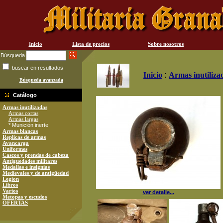
Inicio
Lista de precios
Sobre nosotros
Búsqueda
buscar en resultados
Inicio
:
Armas inutiliza
Búsqueda avanzada
Catálogo
Armas inutilizadas
Armas cortas
Armas largas
* Munición inerte
Armas blancas
Replicas de armas
Avancarga
Uniformes
Cascos y prendas de cabeza
Antiguedades militares
Medallas e insignias
Medievales y de antigüedad
Legion
Libros
Varios
ver detalle...
Metopas y escudos
OFERTAS