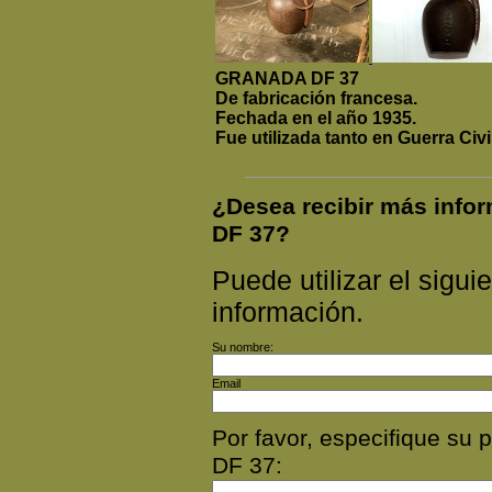
GRANADA DF 37
De fabricación francesa.
Fechada en el año 1935.
Fue utilizada tanto en Guerra C
¿Desea recibir más in
DF 37?
Puede utilizar el siguie
información.
Su nombre:
Email
Por favor, especifique 
DF 37: