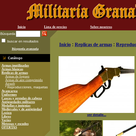
Inicio
Lista de precios
Sobre nosotros
Búsqueda
buscar en resultados
Inicio
:
Replicas de armas
:
Reproduc
Búsqueda avanzada
Catálogo
Armas inutilizadas
Armas blancas
Replicas de armas
Armas de fogueo
Armas de aire comprimido
Airsoft
* Reproducciones, maquetas
Avancarga
Uniformes
Cascos y prendas de cabeza
Antiguedades militares
Medallas e insignias
Medievales y de antigüedad
Legion
ver detalle...
Libros
Varios
Metopas y escudos
OFERTAS