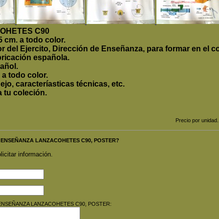
OHETES C90
 cm. a todo color.
r del Ejercito, Dirección de Enseñanza, para formar en el c
bricación española.
añol.
a todo color.
o, caracteríasticas técnicas, etc.
tu coleción.
Precio por unidad.
INAS ENSEÑANZA LANZACOHETES C90, POSTER?
licitar información.
INAS ENSEÑANZA LANZACOHETES C90, POSTER: