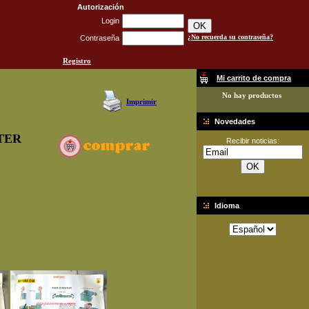
Autorización
Login
¿No recuerda su contraseña?
Contraseña
Registro
Mi carrito de compra
No hay productos
Imprimir
Novedades
TER
Recibir noticias:
Idioma