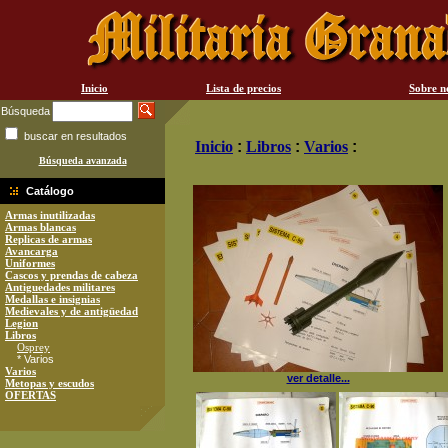
Inicio
Lista de precios
Sobre n
Búsqueda
buscar en resultados
Inicio
:
Libros
:
Varios
:
Búsqueda avanzada
Catálogo
Armas inutilizadas
Armas blancas
Replicas de armas
Avancarga
Uniformes
Cascos y prendas de cabeza
Antiguedades militares
Medallas e insignias
Medievales y de antigüedad
Legion
Libros
Osprey
* Varios
Varios
ver detalle...
Metopas y escudos
OFERTAS