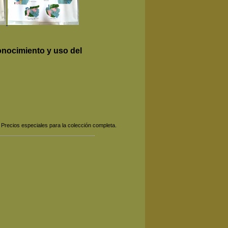
onocimiento y uso del
 Precios especiales para la colección completa.