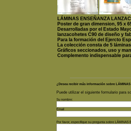
LÁMINAS ENSEÑANZA LANZAC
Poster de gran dimension, 95 x 65
Desarrolladas por el Estado Mayo
lanzacohetes C90 de diseño y fa
Para la formación del Ejercto Esp
La colección consta de 5 láminas 
Gráficos seccionados, uso y manej
Complemento indispensable para 
¿Desea recibir más información sobre LÁM
Puede utilizar el siguiente formulario para so
Su nombre:
Email
Por favor, especifique su pregunta sobre LÁM