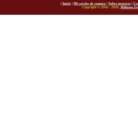
[
Inicio
|
Mi carrito de compra
|
Sobre nosotros
|
Co
Copyright © 2005 - 2026,
Militaria G