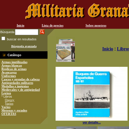
Inicio
Lista de precios
Sobre nosotros
Búsqueda
buscar en resultados
Búsqueda avanzada
Inicio
:
Libro
Catálogo
Armas inutilizadas
Armas blancas
Replicas de armas
Avancarga
Uniformes
Cascos y prendas de cabeza
Antiguedades militares
Medallas e insignias
Medievales y de antigüedad
Legion
* Libros
Osprey
Varios
Varios
Metopas y escudos
OFERTAS
ver detalle...