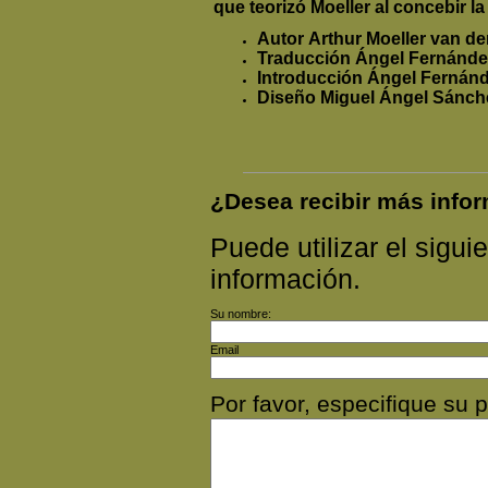
que teorizó Moeller al concebir la
Autor
Arthur Moeller van d
Traducción
Ángel Fernánde
Introducción
Ángel Fernán
Diseño
Miguel Ángel Sánch
¿Desea recibir más inf
Puede utilizar el siguie
información.
Su nombre:
Email
Por favor, especifique s