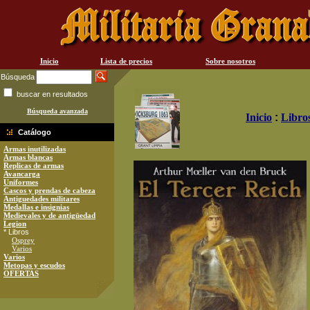
Inicio
Lista de precios
Sobre nosotros
Búsqueda
buscar en resultados
Búsqueda avanzada
Inicio
:
Libro
Catálogo
Armas inutilizadas
Armas blancas
Replicas de armas
Avancarga
Uniformes
Cascos y prendas de cabeza
Antiguedades militares
Medallas e insignias
Medievales y de antigüedad
Legion
* Libros
Osprey
Varios
Varios
Metopas y escudos
OFERTAS