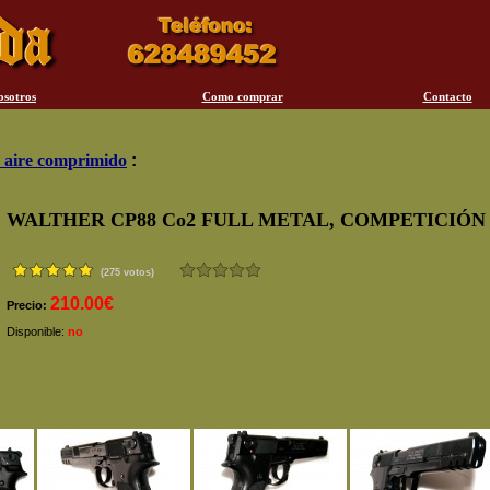
osotros
Como comprar
Contacto
 aire comprimido
:
WALTHER CP88 Co2 FULL METAL, COMPETICIÓN
(275 votos)
210.00€
Precio:
Disponible:
no