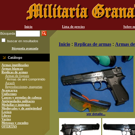
Inicio
Lista de precios
Sobre n
Búsqueda
buscar en resultados
Inicio
:
Replicas de armas
:
Armas de
Búsqueda avanzada
Catálogo
Armas inutilizadas
Armas blancas
Replicas de armas
Armas de fogueo
* Armas de aire comprimido
Airsoft
Reproducciones, maquetas
Avancarga
Uniformes
Cascos y prendas de cabeza
Antiguedades militares
Medallas e insignias
Medievales y de antigüedad
Legion
ver detalle...
Libros
Varios
Metopas y escudos
OFERTAS