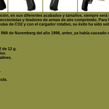
ición, en sus diferentes acabados y tamaños, siempre será
leccionistas y tiradores de armas de aire comprimido. Para 
las de CO2 y con el cargador rotativo, su éxito ha sido so
a IWA de Nuremberg del año 1996, antes, ya había causado 
 de 12 g.
los.
alines.
.
ula.