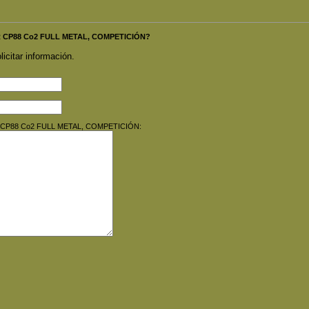
ER CP88 Co2 FULL METAL, COMPETICIÓN?
licitar información.
HER CP88 Co2 FULL METAL, COMPETICIÓN: