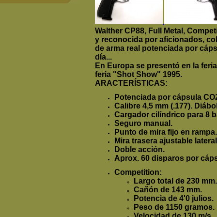
Walther CP88, Full Metal, Compet
y reconocida por aficionados, co
de arma real potenciada por cápsu
día...
En Europa se presentó en la feri
feria "Shot Show" 1995.
ARACTERÍSTICAS:
Potenciada por cápsula CO2
Calibre 4,5 mm (.177). Diábo
Cargador cilíndrico para 8 b
Seguro manual.
Punto de mira fijo en rampa.
Mira trasera ajustable lateral
Doble acción.
Aprox. 60 disparos por cáps
Competition:
Largo total de 230 mm.
Cañón de 143 mm.
Potencia de 4'0 julios.
Peso de 1150 gramos.
Velocidad de 130 m/s.