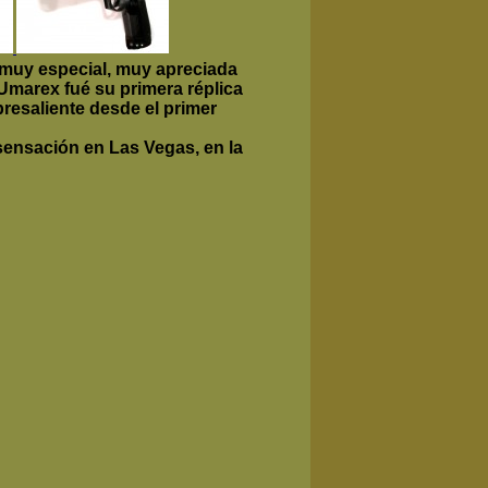
 muy especial, muy apreciada
Umarex fué su primera réplica
bresaliente desde el primer
sensación en Las Vegas, en la