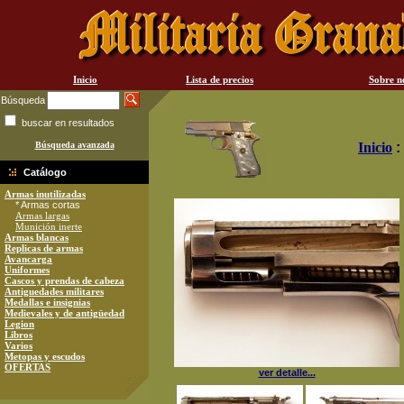
Inicio
Lista de precios
Sobre n
Búsqueda
buscar en resultados
Búsqueda avanzada
Inicio
:
Catálogo
Armas inutilizadas
* Armas cortas
Armas largas
Munición inerte
Armas blancas
Replicas de armas
Avancarga
Uniformes
Cascos y prendas de cabeza
Antiguedades militares
Medallas e insignias
Medievales y de antigüedad
Legion
Libros
Varios
Metopas y escudos
OFERTAS
ver detalle...