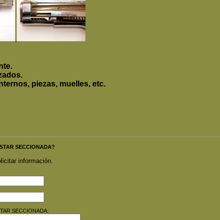
nte.
zados.
ternos, piezas, muelles, etc.
LA STAR SECCIONADA?
licitar información.
LA STAR SECCIONADA: