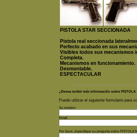
PISTOLA STAR SECCIONADA
Pistola real seccionada lateralme
Perfecto acabado en sus mecani
Visibles todos sus mecanismos in
Completa.
Mecanismos en funcionamiento.
Desmontable.
ESPECTACULAR
¿Desea recibir más información sobre PISTO
Puede utilizar el siguiente formulario para so
Su nombre:
Email
Por favor, especifique su pregunta sobre PISTO