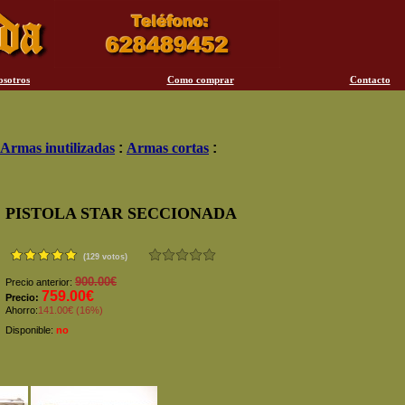
osotros
Como comprar
Contacto
Armas inutilizadas
:
Armas cortas
:
PISTOLA STAR SECCIONADA
(129 votos)
900.00€
Precio anterior:
759.00€
Precio:
Ahorro:
141.00€ (16%)
Disponible:
no