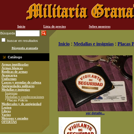
Inicio
Lista de precios
Sobre nosotros
Búsqueda
buscar en resultados
Inicio
:
Medallas e insignias
:
Placas P
Búsqueda avanzada
Catálogo
Armas inutilizadas
Armas blancas
Replicas de armas
Avancarga
Uniformes
Cascos y prendas de cabeza
Antiguedades militares
Medallas e insignias
Insignias
Medallas y condecoraciones
* Placas Policía
Medievales y de antigüedad
Legion
Libros
ver detalle...
Varios
Metopas y escudos
OFERTAS