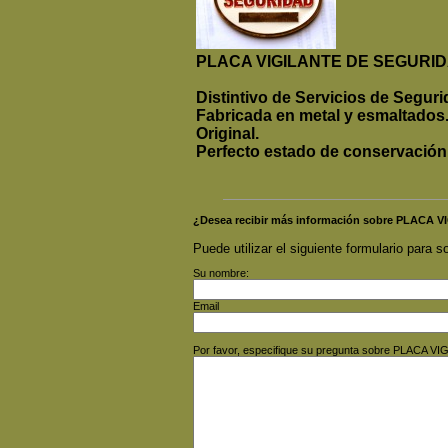
PLACA VIGILANTE DE SEGURI
Distintivo de Servicios de Segur
Fabricada en metal y esmaltados
Original.
Perfecto estado de conservación
¿Desea recibir más información sobre PLACA
Puede utilizar el siguiente formulario para so
Su nombre:
Email
Por favor, especifique su pregunta sobre PLACA